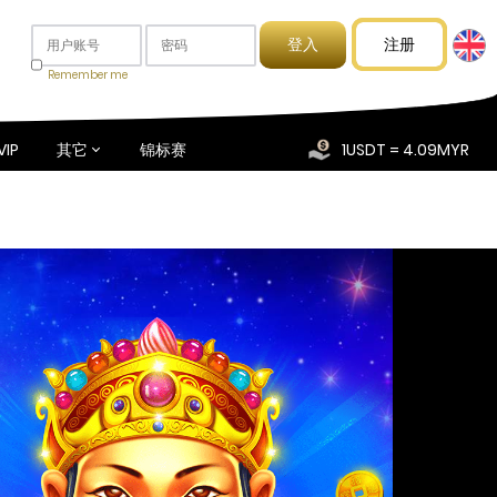
注册
Remember me
VIP
其它
锦标赛
1USDT = 4.09MYR