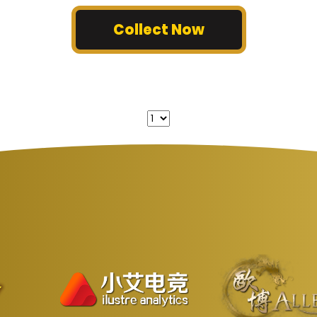
Collect Now