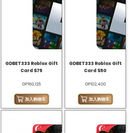
GDBET333 Roblox Gift
GDBET333 Roblox Gift
Card $75
Card $50
GP160,125
GP102,400
加入购物车
加入购物车