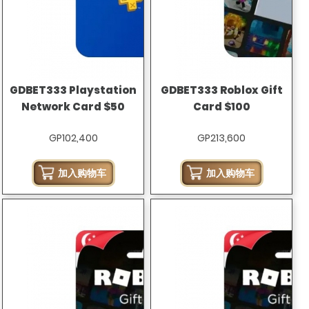
GDBET333 Playstation
GDBET333 Roblox Gift
Network Card $50
Card $100
GP102,400
GP213,600
加入购物车
加入购物车